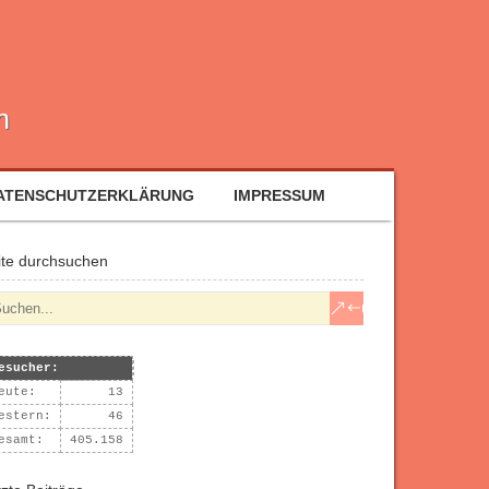
n
ATENSCHUTZERKLÄRUNG
IMPRESSUM
ite durchsuchen
esucher:
eute:
13
estern:
46
esamt:
405.158