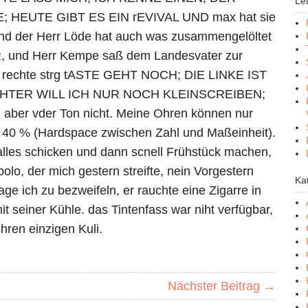
Le
EUTE GIBT ES EIN rEVIVAL UND max hat sie
und der Herr Löde hat auch was zusammengelöltet
DDR, und Herr Kempe saß dem Landesvater zur
ne rechte strg tASTE GEHT NOCH; DIE LINKE IST
HTER WILL ICH NUR NOCH KLEINSCREIBEN;
, aber vder Ton nicht. Meine Ohren können nur
h 40 % (Hardspace zwischen Zahl und Maßeinheit).
lles schicken und dann scnell Frühstück machen,
olo, der mich gestern streifte, nein Vorgestern
Ka
ge ich zu bezweifeln, er rauchte eine Zigarre in
it seiner Kühle. das Tintenfass war niht verfügbar,
ihren einzigen Kuli.
Nächster Beitrag →