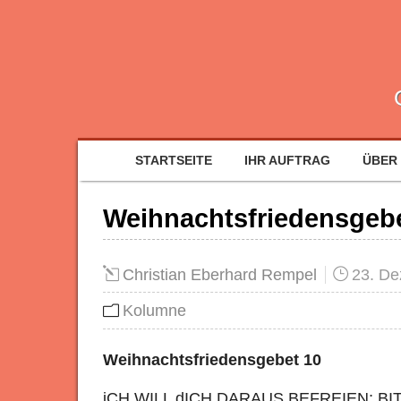
STARTSEITE
IHR AUFTRAG
ÜBER
Weihnachtsfriedensgebe
Christian Eberhard Rempel
23. D
Kolumne
Weihnachtsfriedensgebet 10
iCH WILL dICH DARAUS BEFREIEN; BI