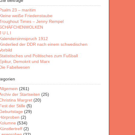
tzte Beiträge
Psalm 23 – maritim
Kleine weiße Friedenstaube
Troughout Times – Jenny Rempel
SCHÄFCHENWOLKEN
J U L I
Kalendersinnspruch 1912
Kinderlied der DDR nach einem schwedischen
Vorbild
Statistisches und Politisches zum Fußball
Epikur, Demokrit und Marx
Die Fabelwesen
tegorien
Allgemein
(261)
Archiv der Startseiten
(25)
Christina Margret
(20)
Fest der Stille
(5)
Geburtstage
(29)
Hörproben
(2)
Kolumne
(534)
Künstlertreff
(2)
Leseproben
(32)