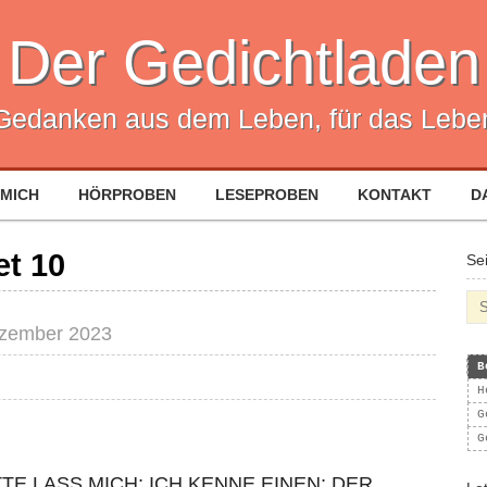
Der Gedichtladen
Gedanken aus dem Leben, für das Lebe
 MICH
HÖRPROBEN
LESEPROBEN
KONTAKT
D
t 10
Se
ezember 2023
B
H
G
G
TTE LASS MICH; ICH KENNE EINEN; DER