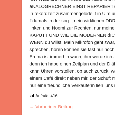
aNALOGRECHNER EINST REPARIERTE; H
in rekordzeit zusammengelödel t in Ulm 
f´damals in der sog. , nein wirklichen 
linken und Noemi zur Rechten, nur mei
KAPUTT UND WIE DIE MODERNEN dIC
WENN du willst. Mein Mikrofon geht zwar
sprechen, hören können sie fast nur noc
Emma ist immerhin wach, ihm werde ich a
denn ich habe einen Zeitplan und der Diâb
kann Uhren vorstellen, ob auch zurück, wa
einem Café direkt neben mir, der Schuft m
nur eine freundliche Verkäuferin lieh iuns 
Aufrufe:
416
← Vorheriger Beitrag