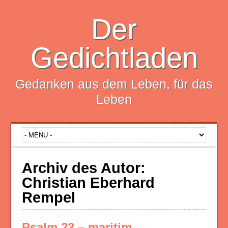
Der
Gedichtladen
Gedanken aus dem Leben, für das
Leben
Archiv des Autor:
Christian Eberhard
Rempel
Psalm 23 – maritim