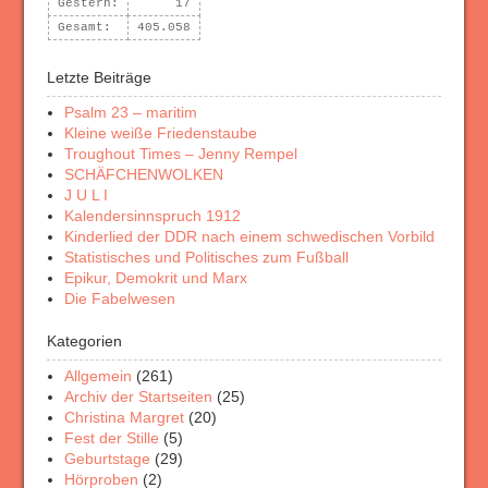
Gestern:
17
Gesamt:
405.058
Letzte Beiträge
Psalm 23 – maritim
Kleine weiße Friedenstaube
Troughout Times – Jenny Rempel
SCHÄFCHENWOLKEN
J U L I
Kalendersinnspruch 1912
Kinderlied der DDR nach einem schwedischen Vorbild
Statistisches und Politisches zum Fußball
Epikur, Demokrit und Marx
Die Fabelwesen
Kategorien
Allgemein
(261)
Archiv der Startseiten
(25)
Christina Margret
(20)
Fest der Stille
(5)
Geburtstage
(29)
Hörproben
(2)