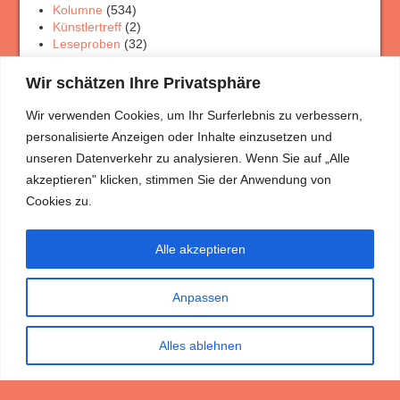
Kolumne
(534)
Künstlertreff
(2)
Leseproben
(32)
Physik Rätsel
(4)
Porträt Rätsel
(12)
Wir schätzen Ihre Privatsphäre
Rezensionen
(33)
Theaterschaffen
(3)
Wir verwenden Cookies, um Ihr Surferlebnis zu verbessern,
Veranstaltungen
(7)
personalisierte Anzeigen oder Inhalte einzusetzen und
Wanderungen
(5)
unseren Datenverkehr zu analysieren. Wenn Sie auf „Alle
akzeptieren" klicken, stimmen Sie der Anwendung von
Meist gelesen
Cookies zu.
Mitja und die Mützen
(3.731)
Ein Gespräch im Wolkenpanorama Teil 1
(3.494)
Großartig
(3.368)
Alle akzeptieren
Geh mit Gott, aber geh
(3.046)
Fakenews?
(2.777)
Ich reime weil’s mir Freude macht …
(2.776)
Anpassen
Seelenwege
(2.555)
Die Erscheinung des Messias
(2.320)
Alles ablehnen
Dr. Christian Rempel mit technischer Unterstützung von René