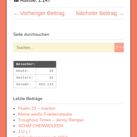
Aufrufe:
1.147
← Vorheriger Beitrag
Nächster Beitrag →
Seite durchsuchen
Besucher:
Heute:
34
Gestern:
32
Gesamt:
405.133
Letzte Beiträge
Psalm 23 – maritim
Kleine weiße Friedenstaube
Troughout Times – Jenny Rempel
SCHÄFCHENWOLKEN
J U L I