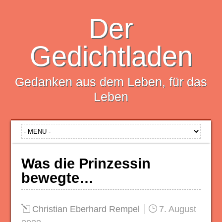
Der
Gedichtladen
Gedanken aus dem Leben, für das
Leben
Was die Prinzessin
bewegte…
Christian Eberhard Rempel
7. August