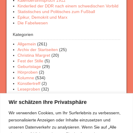
Kalendersinnspruch 1912
Kinderlied der DDR nach einem schwedischen Vorbild
Statistisches und Politisches zum Fußball
Epikur, Demokrit und Marx
Die Fabelwesen
Kategorien
Allgemein
(261)
Archiv der Startseiten
(25)
Christina Margret
(20)
Fest der Stille
(5)
Geburtstage
(29)
Hörproben
(2)
Kolumne
(534)
Künstlertreff
(2)
Leseproben
(32)
Physik Rätsel
(4)
Porträt Rätsel
(12)
Wir schätzen Ihre Privatsphäre
Rezensionen
(33)
Theaterschaffen
(3)
Wir verwenden Cookies, um Ihr Surferlebnis zu verbessern,
Veranstaltungen
(7)
personalisierte Anzeigen oder Inhalte einzusetzen und
Wanderungen
(5)
unseren Datenverkehr zu analysieren. Wenn Sie auf „Alle