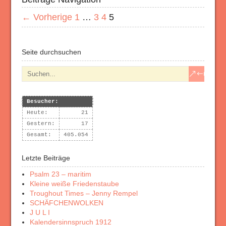
← Vorherige
1
…
3
4
5
Seite durchsuchen
Besucher:
Heute:
21
Gestern:
17
Gesamt:
405.054
Letzte Beiträge
Psalm 23 – maritim
Kleine weiße Friedenstaube
Troughout Times – Jenny Rempel
SCHÄFCHENWOLKEN
J U L I
Kalendersinnspruch 1912