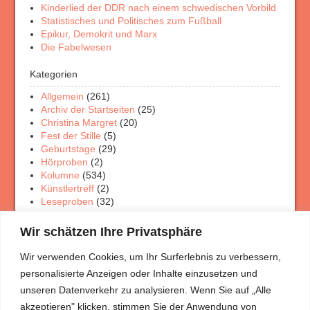
Kinderlied der DDR nach einem schwedischen Vorbild
Statistisches und Politisches zum Fußball
Epikur, Demokrit und Marx
Die Fabelwesen
Kategorien
Allgemein
(261)
Archiv der Startseiten
(25)
Christina Margret
(20)
Fest der Stille
(5)
Geburtstage
(29)
Hörproben
(2)
Kolumne
(534)
Künstlertreff
(2)
Leseproben
(32)
Physik Rätsel
(4)
Porträt Rätsel
(12)
Wir schätzen Ihre Privatsphäre
Rezensionen
(33)
Theaterschaffen
(3)
Wir verwenden Cookies, um Ihr Surferlebnis zu verbessern,
Veranstaltungen
(7)
personalisierte Anzeigen oder Inhalte einzusetzen und
Wanderungen
(5)
unseren Datenverkehr zu analysieren. Wenn Sie auf „Alle
akzeptieren" klicken, stimmen Sie der Anwendung von
Meist gelesen