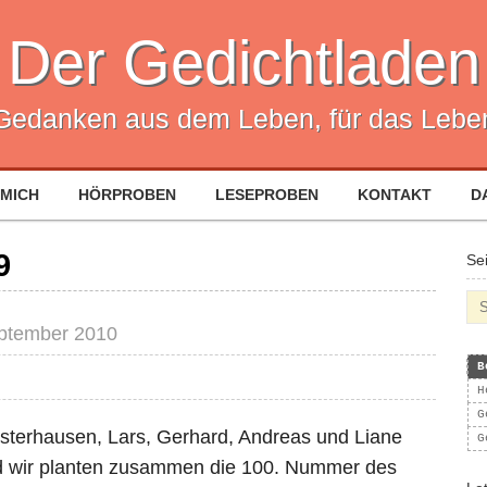
Der Gedichtladen
Gedanken aus dem Leben, für das Lebe
 MICH
HÖRPROBEN
LESEPROBEN
KONTAKT
D
9
Se
ptember 2010
B
H
G
usterhausen, Lars, Gerhard, Andreas und Liane
G
d wir planten zusammen die 100. Nummer des