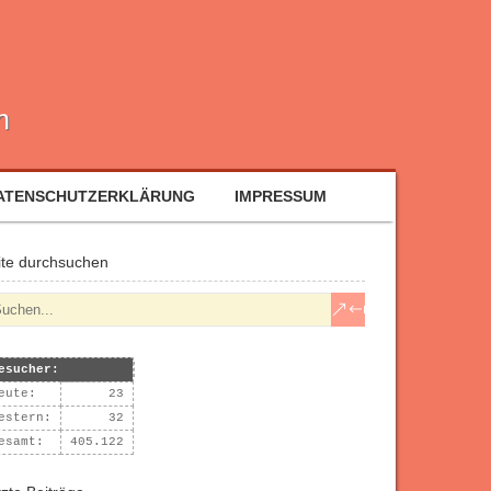
n
ATENSCHUTZERKLÄRUNG
IMPRESSUM
ite durchsuchen
esucher:
eute:
23
estern:
32
esamt:
405.122