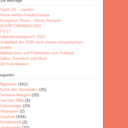
tzte Beiträge
Psalm 23 – maritim
Kleine weiße Friedenstaube
Troughout Times – Jenny Rempel
SCHÄFCHENWOLKEN
J U L I
Kalendersinnspruch 1912
Kinderlied der DDR nach einem schwedischen
Vorbild
Statistisches und Politisches zum Fußball
Epikur, Demokrit und Marx
Die Fabelwesen
tegorien
Allgemein
(261)
Archiv der Startseiten
(25)
Christina Margret
(20)
Fest der Stille
(5)
Geburtstage
(29)
Hörproben
(2)
Kolumne
(534)
Künstlertreff
(2)
Leseproben
(32)