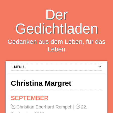
Der
Gedichtladen
Gedanken aus dem Leben, für das
Leben
Christina Margret
SEPTEMBER
Christian Eberhard Rempel
22.