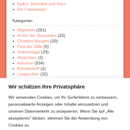
Epikur, Demokrit und Marx
Die Fabelwesen
Kategorien
Allgemein
(261)
Archiv der Startseiten
(25)
Christina Margret
(20)
Fest der Stille
(5)
Geburtstage
(29)
Hörproben
(2)
Kolumne
(534)
Künstlertreff
(2)
Leseproben
(32)
Physik Rätsel
(4)
Porträt Rätsel
(12)
Wir schätzen Ihre Privatsphäre
Rezensionen
(33)
Theaterschaffen
(3)
Wir verwenden Cookies, um Ihr Surferlebnis zu verbessern,
Veranstaltungen
(7)
personalisierte Anzeigen oder Inhalte einzusetzen und
Wanderungen
(5)
unseren Datenverkehr zu analysieren. Wenn Sie auf „Alle
akzeptieren" klicken, stimmen Sie der Anwendung von
Meist gelesen
Cookies zu.
Mitja und die Mützen
(3.731)