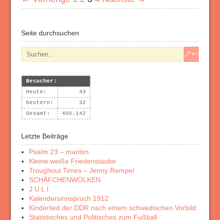
Seite durchsuchen
Besucher:
Heute:
43
Gestern:
32
Gesamt:
405.142
Letzte Beiträge
Psalm 23 – maritim
Kleine weiße Friedenstaube
Troughout Times – Jenny Rempel
SCHÄFCHENWOLKEN
J U L I
Kalendersinnspruch 1912
Kinderlied der DDR nach einem schwedischen Vorbild
Statistisches und Politisches zum Fußball