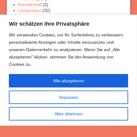
Künstlertreff
(2)
Leseproben
(32)
Physik Rätsel
(4)
Porträt Rätsel
(12)
Wir schätzen Ihre Privatsphäre
Rezensionen
(33)
Theaterschaffen
(3)
Wir verwenden Cookies, um Ihr Surferlebnis zu verbessern,
Veranstaltungen
(7)
personalisierte Anzeigen oder Inhalte einzusetzen und
Wanderungen
(5)
unseren Datenverkehr zu analysieren. Wenn Sie auf „Alle
akzeptieren" klicken, stimmen Sie der Anwendung von
Meist gelesen
Cookies zu.
Mitja und die Mützen
(3.731)
Ein Gespräch im Wolkenpanorama Teil 1
(3.496)
Großartig
(3.369)
Alle akzeptieren
Geh mit Gott, aber geh
(3.046)
Fakenews?
(2.779)
Ich reime weil’s mir Freude macht …
(2.778)
Anpassen
Seelenwege
(2.556)
Die Erscheinung des Messias
(2.321)
Alles ablehnen
Dr. Christian Rempel mit technischer Unterstützung von René
Wegner. Seit 2010 im Netz.