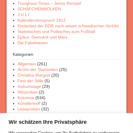
Troughout Times – Jenny Rempel
SCHÄFCHENWOLKEN
J U L I
Kalendersinnspruch 1912
Kinderlied der DDR nach einem schwedischen Vorbild
Statistisches und Politisches zum Fußball
Epikur, Demokrit und Marx
Die Fabelwesen
Kategorien
Allgemein
(261)
Archiv der Startseiten
(25)
Christina Margret
(20)
Fest der Stille
(5)
Geburtstage
(29)
Hörproben
(2)
Kolumne
(534)
Künstlertreff
(2)
Leseproben
(32)
Physik Rätsel
(4)
Porträt Rätsel
(12)
Wir schätzen Ihre Privatsphäre
Rezensionen
(33)
Theaterschaffen
(3)
Wir verwenden Cookies, um Ihr Surferlebnis zu verbessern,