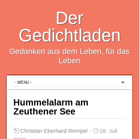
Der
Gedichtladen
Gedanken aus dem Leben, für das
Leben
Hummelalarm am
Zeuthener See
Christian Eberhard Rempel
28. Juli