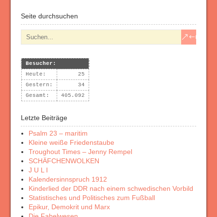
Seite durchsuchen
Besucher:
Heute:
25
Gestern:
34
Gesamt:
405.092
Letzte Beiträge
Psalm 23 – maritim
Kleine weiße Friedenstaube
Troughout Times – Jenny Rempel
SCHÄFCHENWOLKEN
J U L I
Kalendersinnspruch 1912
Kinderlied der DDR nach einem schwedischen Vorbild
Statistisches und Politisches zum Fußball
Epikur, Demokrit und Marx
Die Fabelwesen