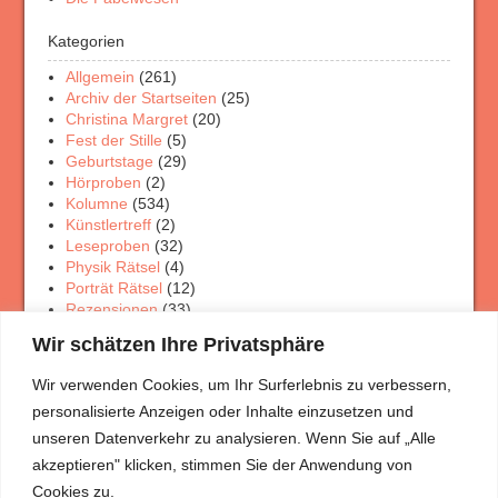
Kategorien
Allgemein
(261)
Archiv der Startseiten
(25)
Christina Margret
(20)
Fest der Stille
(5)
Geburtstage
(29)
Hörproben
(2)
Kolumne
(534)
Künstlertreff
(2)
Leseproben
(32)
Physik Rätsel
(4)
Porträt Rätsel
(12)
Rezensionen
(33)
Theaterschaffen
(3)
Wir schätzen Ihre Privatsphäre
Veranstaltungen
(7)
Wanderungen
(5)
Wir verwenden Cookies, um Ihr Surferlebnis zu verbessern,
personalisierte Anzeigen oder Inhalte einzusetzen und
Meist gelesen
unseren Datenverkehr zu analysieren. Wenn Sie auf „Alle
Mitja und die Mützen
(3.731)
akzeptieren" klicken, stimmen Sie der Anwendung von
Ein Gespräch im Wolkenpanorama Teil 1
(3.494)
Cookies zu.
Großartig
(3.368)