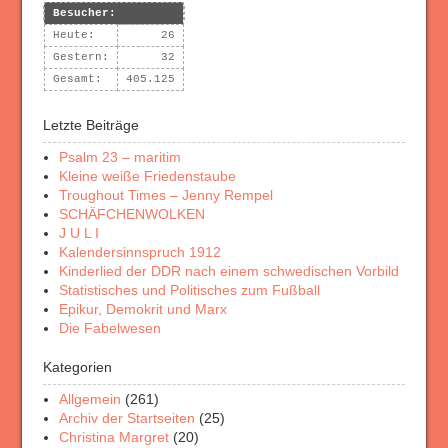
Besucher:
Heute:
26
Gestern:
32
Gesamt:
405.125
Letzte Beiträge
Psalm 23 – maritim
Kleine weiße Friedenstaube
Troughout Times – Jenny Rempel
SCHÄFCHENWOLKEN
J U L I
Kalendersinnspruch 1912
Kinderlied der DDR nach einem schwedischen Vorbild
Statistisches und Politisches zum Fußball
Epikur, Demokrit und Marx
Die Fabelwesen
Kategorien
Allgemein
(261)
Archiv der Startseiten
(25)
Christina Margret
(20)