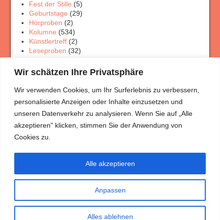
Fest der Stille
(5)
Geburtstage
(29)
Hörproben
(2)
Kolumne
(534)
Künstlertreff
(2)
Leseproben
(32)
Physik Rätsel
(4)
Porträt Rätsel
(12)
Wir schätzen Ihre Privatsphäre
Rezensionen
(33)
Theaterschaffen
(3)
Wir verwenden Cookies, um Ihr Surferlebnis zu verbessern,
Veranstaltungen
(7)
personalisierte Anzeigen oder Inhalte einzusetzen und
Wanderungen
(5)
unseren Datenverkehr zu analysieren. Wenn Sie auf „Alle
akzeptieren" klicken, stimmen Sie der Anwendung von
Meist gelesen
Cookies zu.
Mitja und die Mützen
(3.731)
Ein Gespräch im Wolkenpanorama Teil 1
(3.495)
Großartig
(3.368)
Alle akzeptieren
Geh mit Gott, aber geh
(3.046)
Fakenews?
(2.779)
Ich reime weil’s mir Freude macht …
(2.776)
Anpassen
Seelenwege
(2.556)
Die Erscheinung des Messias
(2.321)
Alles ablehnen